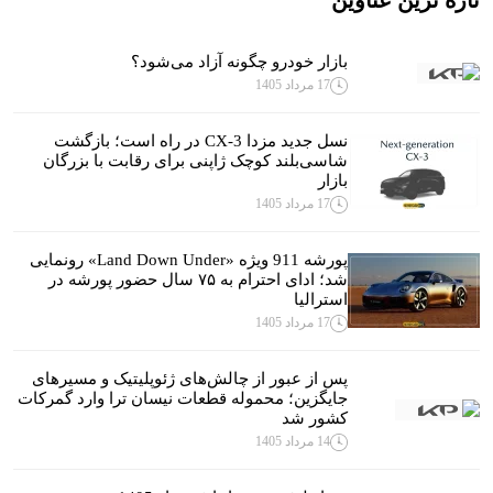
بازار خودرو چگونه آزاد می‌شود؟
17 مرداد 1405
نسل جدید مزدا CX-3 در راه است؛ بازگشت
شاسی‌بلند کوچک ژاپنی برای رقابت با بزرگان
بازار
17 مرداد 1405
پورشه 911 ویژه «Land Down Under» رونمایی
شد؛ ادای احترام به ۷۵ سال حضور پورشه در
استرالیا
17 مرداد 1405
پس از عبور از چالش‌های ژئوپلیتیک و مسیرهای
جایگزین؛ محموله قطعات نیسان ترا وارد گمرکات
کشور شد
14 مرداد 1405