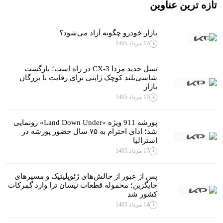
تازه ترین عناوین
بازار خودرو چگونه آزاد می‌شود؟
17 مرداد 1405
نسل جدید مزدا CX-3 در راه است؛ بازگشت
شاسی‌بلند کوچک ژاپنی برای رقابت با بزرگان
بازار
17 مرداد 1405
پورشه 911 ویژه «Land Down Under» رونمایی
شد؛ ادای احترام به ۷۵ سال حضور پورشه در
استرالیا
17 مرداد 1405
پس از عبور از چالش‌های ژئوپلیتیک و مسیرهای
جایگزین؛ محموله قطعات نیسان ترا وارد گمرکات
کشور شد
14 مرداد 1405