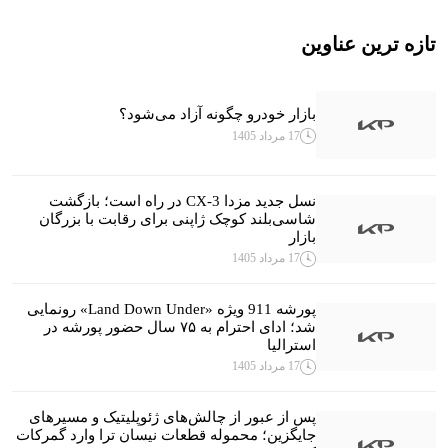
تازه ترین عناوین
بازار خودرو چگونه آزاد می‌شود؟
17 مرداد 1405
نسل جدید مزدا CX-3 در راه است؛ بازگشت
شاسی‌بلند کوچک ژاپنی برای رقابت با بزرگان
بازار
17 مرداد 1405
پورشه 911 ویژه «Land Down Under» رونمایی
شد؛ ادای احترام به ۷۵ سال حضور پورشه در
استرالیا
17 مرداد 1405
پس از عبور از چالش‌های ژئوپلیتیک و مسیرهای
جایگزین؛ محموله قطعات نیسان ترا وارد گمرکات