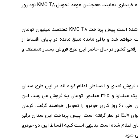
می توانند ااین خودرو را بصورت اقساط ۱۸ تا ۳۰ ماه خریداری نمایند. همچنین موعد تحویل KMC T8 نود روز
در این طرح فروش که از سوی کرمان موتور اعلام شده است پیش پرداخت KMC T8 هفتصد میلیون تومان
بلغ خودرو طی 18 تا 30 ماه دریافت خواهد شد و باقی مانده مبلغ مانده در پایان اقساط از
و رقمی کشور در حال حاضر این طرح فروش بسیار منعطف و
ه فروش نقدی و اقساطی اعلام کرده اند در این طرح سدان
برقی EJ7 یا همان جک E50A هم با قیمت قطعی یک میلیارد و ۳۲۵ میلیون تومان به فروش می رسد. این
خودرو در رنگ مشکی عرضه می شود و متقاضیان طی ۶۰ روز کاری خودرو را تحویل خواهند گرفت. کرمان
موتور شرایط فروش اقساطی ۱۲ و ۲۴ ماهه را هم برای EJ7 در نظر گرفته است. پیش پرداخت این سدان برقی
مان اعلام شده است.بدیهی است کلیه اقساط این دو خودرو
ی شود.