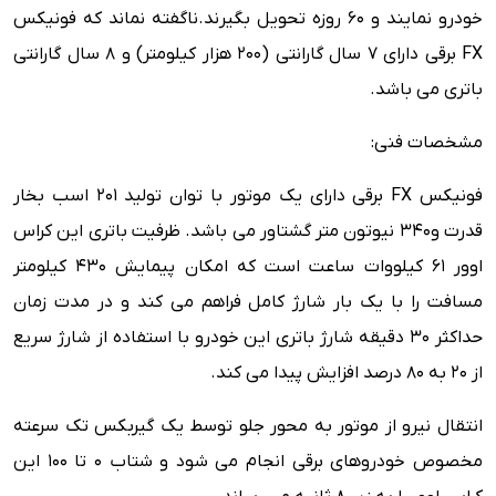
خودرو نمایند و 60 روزه تحویل بگیرند.ناگفته نماند که فونیکس
FX برقی دارای 7 سال گارانتی (200 هزار کیلومتر) و 8 سال گارانتی
باتری می باشد.
مشخصات فنی:
فونیکس FX برقی دارای یک موتور با توان تولید 201 اسب بخار
قدرت و340 نیوتون متر گشتاور می باشد. ظرفیت باتری این کراس
اوور 61 کیلووات ساعت است که امکان پیمایش 430 کیلومتر
مسافت را با یک بار شارژ کامل فراهم می کند و در مدت زمان
حداکثر 30 دقیقه شارژ باتری این خودرو با استفاده از شارژ سریع
از 20 به 80 درصد افزایش پیدا می کند.
انتقال نیرو از موتور به محور جلو توسط یک گیربکس تک سرعته
مخصوص خودروهای برقی انجام می شود و شتاب 0 تا 100 این