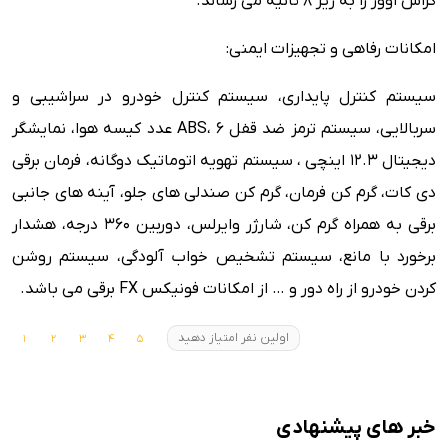
کراس اوور را به زیر 8 ثانیه می رساند.
امکانات رفاهی و تجهیزات ایمنی:
سیستم کنترل پایداری، سیستم کنترل خودرو در سراشیبی و
سربالایی، سیستم ترمز ضد قفل ABS، 6 عدد کیسه هوا، نمایشگر
دیجیتال 12.3 اینچی ، سیستم تهویه اتوماتیک دوگانه، فرمان برقی
دی کات، گرم کن فرمان، گرم کن صندلی های جلو، آینه های جانبی
برقی به همراه گرم کن، شارژر وایرلس، دوربین 360 درجه، هشدار
برخورد با مانع، سیستم تشخیص خواب آلودگی، سیستم روشن
کردن خودرو از راه دور و … از امکانات فونیکس FX برقی می باشد.
اولین نفر امتیاز دهید
خبر های پیشنهادی