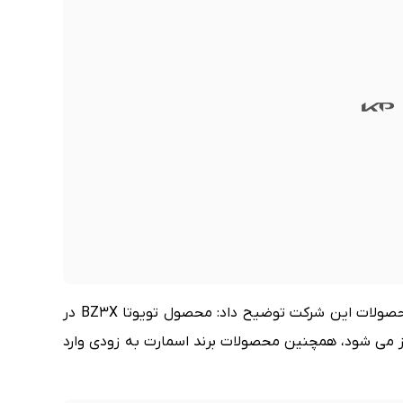
مهدی منصوری در خصوص واردات جدید ترین محصولات این شرکت توضیح داد: محصول تویوتا BZ3X در
ز می شود، همچنین محصولات برند اسمارت به زودی وارد