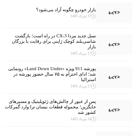
بازار خودرو چگونه آزاد می‌شود؟
17 مرداد 1405
نسل جدید مزدا CX-3 در راه است؛ بازگشت
شاسی‌بلند کوچک ژاپنی برای رقابت با بزرگان
بازار
17 مرداد 1405
پورشه 911 ویژه «Land Down Under» رونمایی
شد؛ ادای احترام به ۷۵ سال حضور پورشه در
استرالیا
17 مرداد 1405
پس از عبور از چالش‌های ژئوپلیتیک و مسیرهای
جایگزین؛ محموله قطعات نیسان ترا وارد گمرکات
کشور شد
14 مرداد 1405