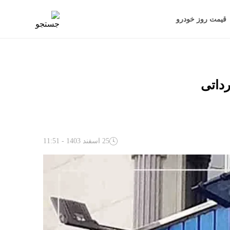
قیمت روز خودرو
داتی
25 اسفند 1403 - 11:51