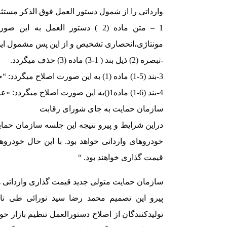
وارداتی را از شمول دستور العمل فوق الذکر مستثنی
1 – متن ماده (2 ) دستور العمل ب
مونتاژی،انحصاری تشخیص و از این پس مشمول این
-تبصره (2) ذیل بند ( 1-3) ماده (3) حذف میگردد.
3-بند (5-1) ماده (1) به این صورت اصلاح میگردد: “خودرو: خودروهای سواری تولید یو مونتاژی”.
4-بند (6-1) ماده1()به این صورت اصلاح میگردد: »عرضه کنندگان خودرو: تولیدکنندگانخودرو”.
سازمان حمایت به جای شورای رقابت
دراین شرایط و پیرو نتیجه این جلسه سازمان حم
خودروهای وارداتی خواهد بود. با این حال خودرو
قیمت گذاری خواهند بود. “
سازمان حمایت متولی جدید قیمت گذاری وارداتی ه
پیرو این تصمیم محمد رضا سید نورائی طی ن